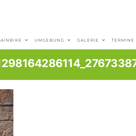
AINBIKE
UMGEBUNG
GALERIE
TERMINE
1298164286114_2767338