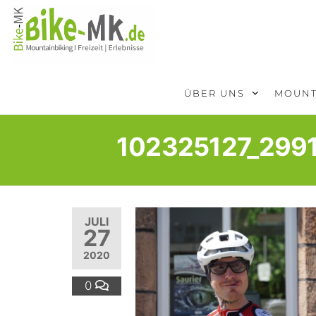
BIKE-
Mit dem
Mountainbike
MK
durchs
Sauerland
ÜBER UNS
MOUNT
102325127_299
JULI
27
2020
0