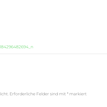
4184296482694_n
icht.
Erforderliche Felder sind mit
*
markiert