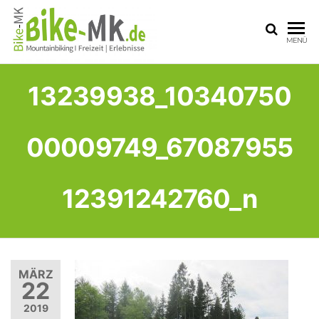
BIKE-
Mit dem
MENÜ
Mountainbike
MK
durchs
Sauerland
13239938_10340750
00009749_67087955
12391242760_n
MÄRZ
22
2019