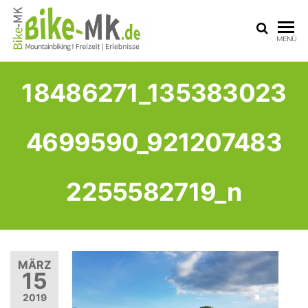
BIKE-
Mit dem
MENÜ
Mountainbike
MK
durchs
Sauerland
18486271_135383023
4699590_921207483
2255582719_n
MÄRZ
15
2019