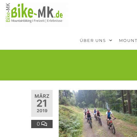
BIKE-
Mit dem
Mountainbike
MK
durchs
Sauerland
ÜBER UNS
MOUNT
MÄRZ
21
2019
0