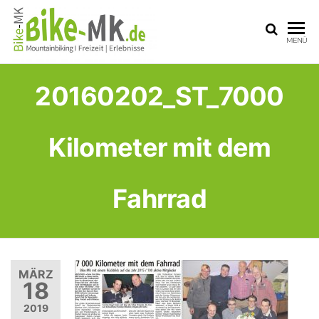
BIKE-
Mit dem
MENÜ
Mountainbike
MK
durchs
Sauerland
20160202_ST_7000
Kilometer mit dem
Fahrrad
MÄRZ
18
2019