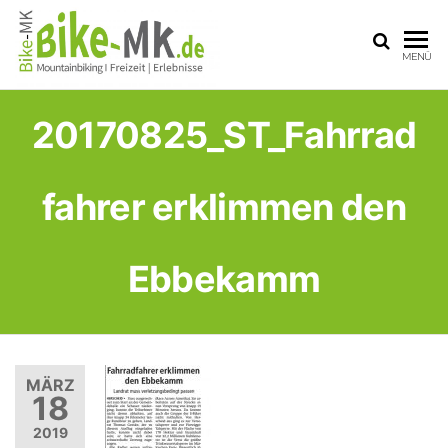
BIKE-
Mit dem
MENÜ
Mountainbike
MK
durchs
Sauerland
20170825_ST_Fahrrad
fahrer erklimmen den
Ebbekamm
MÄRZ
18
2019