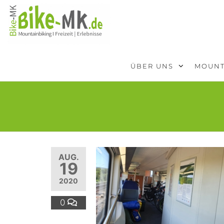
BIKE-
Mit dem
Mountainbike
MK
durchs
Sauerland
ÜBER UNS
MOUNT
AUG.
19
2020
0