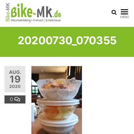
BIKE-
Mit dem
MENÜ
Mountainbike
MK
durchs
Sauerland
20200730_070355
AUG.
19
2020
0