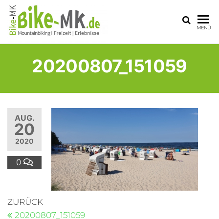
BIKE-
Mit dem
MENÜ
Mountainbike
MK
durchs
Sauerland
20200807_151059
AUG.
20
2020
0
ZURÜCK
20200807_151059