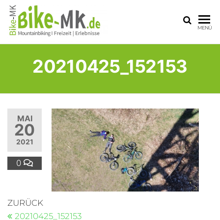
BIKE-
Mit dem
MENÜ
Mountainbike
MK
durchs
Sauerland
20210425_152153
MAI
20
2021
0
ZURÜCK
20210425_152153