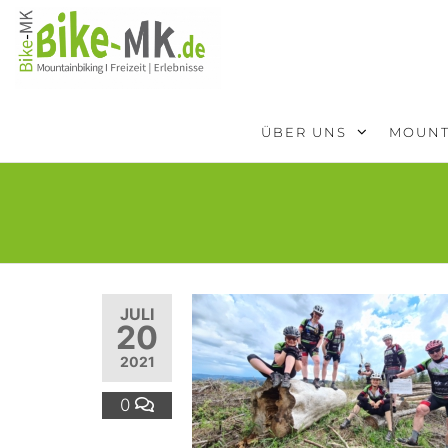
BIKE-
Mit dem
Mountainbike
MK
durchs
Sauerland
ÜBER UNS
MOUNT
JULI
20
2021
0