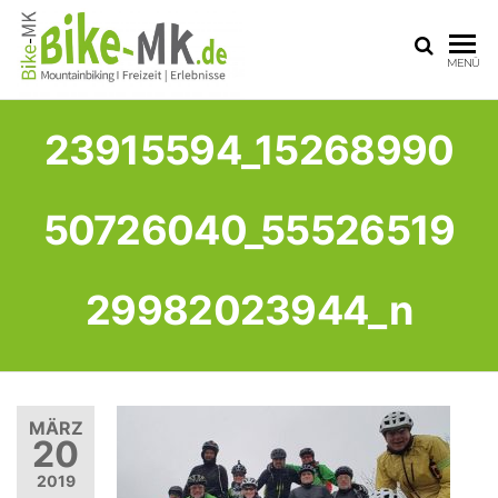
BIKE-
Mit dem
MENÜ
Mountainbike
MK
durchs
Sauerland
23915594_15268990
50726040_55526519
29982023944_n
MÄRZ
20
2019