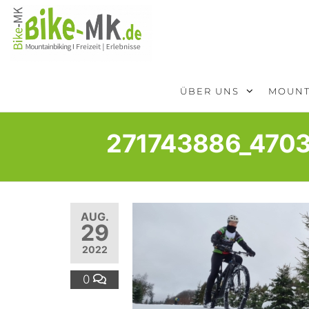
BIKE-
Mit dem
Mountainbike
MK
durchs
Sauerland
ÜBER UNS
MOUNT
271743886_470
AUG.
29
2022
0