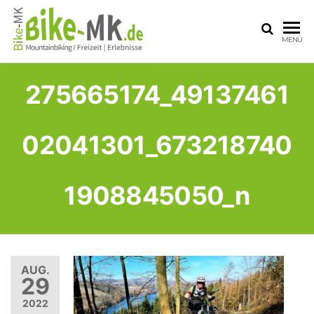
BIKE-
Mit dem
MENÜ
Mountainbike
MK
durchs
Sauerland
275665174_49137461
02041301_673218740
1908845050_n
AUG.
29
2022