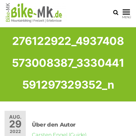
BIKE-
Mit dem
MENÜ
Mountainbike
MK
durchs
Sauerland
276122922_4937408
573008387_3330441
591297329352_n
AUG.
29
Über den Autor
2022
Carsten Engel (Guide)