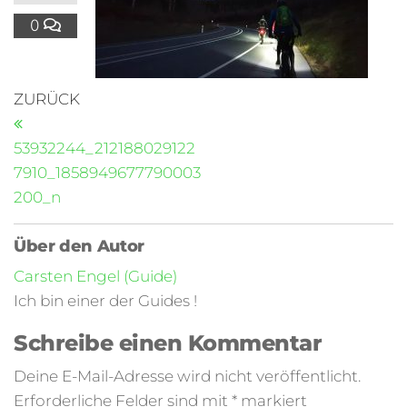
0
ZURÜCK
53932244_212188029122
7910_1858949677790003
200_n
Über den Autor
Carsten Engel (Guide)
Ich bin einer der Guides !
Schreibe einen Kommentar
Deine E-Mail-Adresse wird nicht veröffentlicht.
Erforderliche Felder sind mit
*
markiert