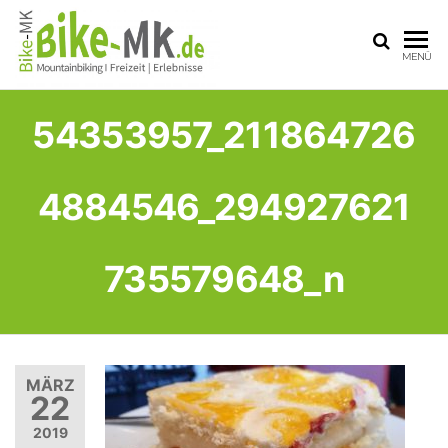
BIKE-
Mit dem
MENÜ
Mountainbike
MK
durchs
Sauerland
54353957_211864726
4884546_294927621
735579648_n
MÄRZ
22
2019