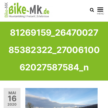
BIKE-
Mit dem
MENÜ
Mountainbike
MK
durchs
Sauerland
81269159_26470027
85382322_27006100
62027587584_n
MAI
16
2020