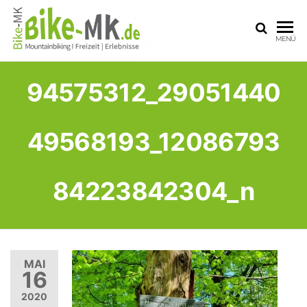
BIKE-
Mit dem
MENÜ
Mountainbike
MK
durchs
Sauerland
94575312_29051440
49568193_12086793
84223842304_n
MAI
16
2020