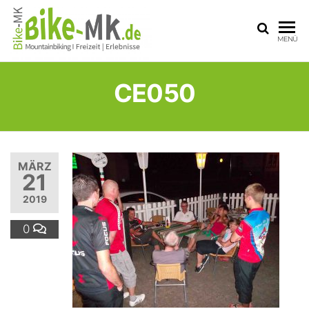
BIKE-
Mit dem
MENÜ
Mountainbike
MK
durchs
Sauerland
CE050
MÄRZ
21
2019
0