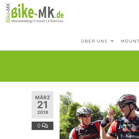
BIKE-
Mit dem
Mountainbike
MK
durchs
Sauerland
ÜBER UNS
MOUNT
MÄRZ
21
2019
0