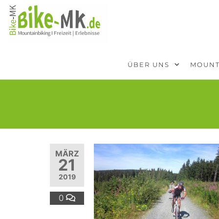
BIKE-
Mit dem
Mountainbike
MK
durchs
Sauerland
ÜBER UNS
MOUNT
MÄRZ
21
2019
0