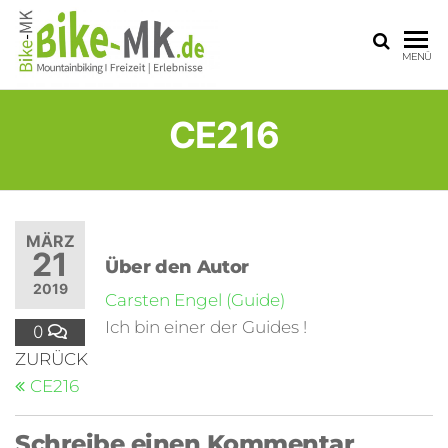
BIKE-
Mit dem
MENÜ
Mountainbike
MK
durchs
Sauerland
CE216
MÄRZ
21
Über den Autor
2019
Carsten Engel (Guide)
Ich bin einer der Guides !
0
ZURÜCK
CE216
Schreibe einen Kommentar