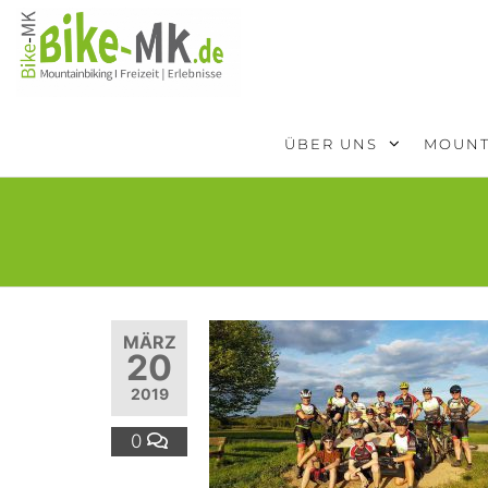
BIKE-
Mit dem
Mountainbike
MK
durchs
Sauerland
ÜBER UNS
MOUNT
MÄRZ
20
2019
0