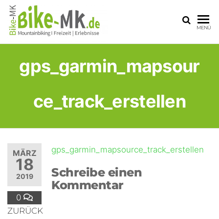
BIKE-
Mit dem
MENÜ
Mountainbike
MK
durchs
Sauerland
gps_garmin_mapsour
ce_track_erstellen
gps_garmin_mapsource_track_erstellen
MÄRZ
18
Schreibe einen
2019
Kommentar
0
ZURÜCK