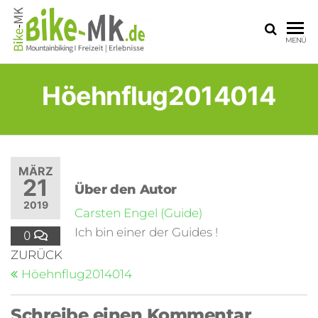
BIKE-
Mit dem
MENÜ
Mountainbike
MK
durchs
Sauerland
Höehnflug2014014
MÄRZ
21
Über den Autor
2019
Carsten Engel (Guide)
Ich bin einer der Guides !
0
ZURÜCK
Höehnflug2014014
Schreibe einen Kommentar