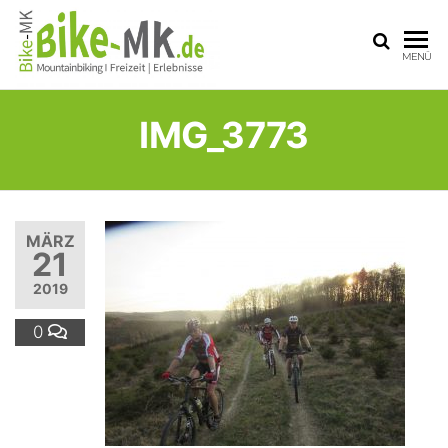
BIKE-
Mit dem
MENÜ
Mountainbike
MK
durchs
Sauerland
IMG_3773
MÄRZ
21
2019
0