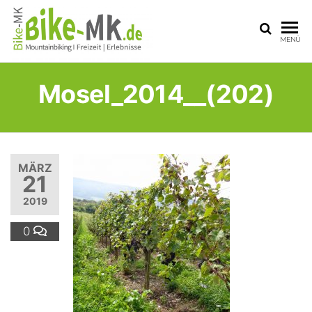
BIKE-
Mit dem
MENÜ
Mountainbike
MK
durchs
Sauerland
Mosel_2014__(202)
MÄRZ
21
2019
0