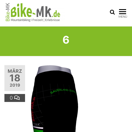
BIKE-
Mit dem
MENÜ
Mountainbike
MK
durchs
Sauerland
6
MÄRZ
18
2019
0